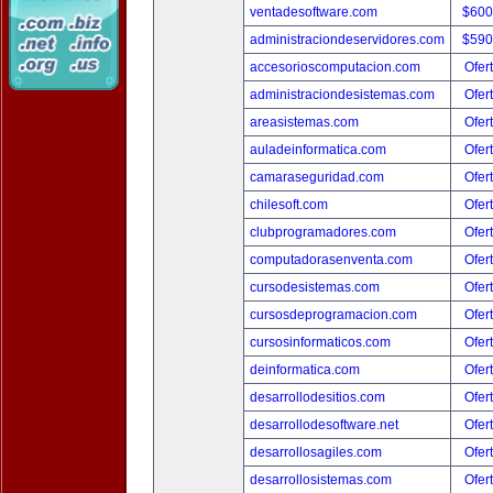
ventadesoftware.com
$600
administraciondeservidores.com
$590
accesorioscomputacion.com
Ofer
administraciondesistemas.com
Ofer
areasistemas.com
Ofer
auladeinformatica.com
Ofer
camaraseguridad.com
Ofer
chilesoft.com
Ofer
clubprogramadores.com
Ofer
computadorasenventa.com
Ofer
cursodesistemas.com
Ofer
cursosdeprogramacion.com
Ofer
cursosinformaticos.com
Ofer
deinformatica.com
Ofer
desarrollodesitios.com
Ofer
desarrollodesoftware.net
Ofer
desarrollosagiles.com
Ofer
desarrollosistemas.com
Ofer