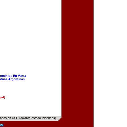
ominios En Venta
strias Argentinas
pal]
sados en USD (dólares estadounidenses)