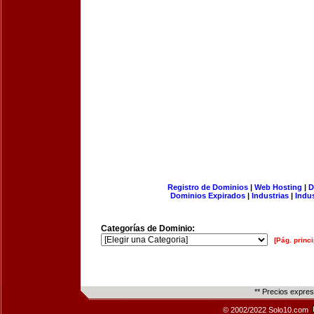
Registro de Dominios
|
Web Hosting
|
D
Dominios Expirados
|
Industrias
|
Indu
Categorías de Dominio:
[Pág. princi
** Precios expre
© 2002/2022 Solo10.com