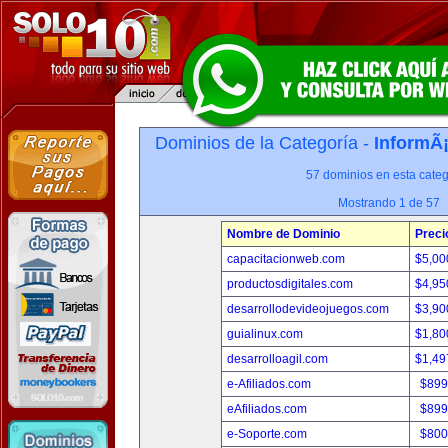
Dominios de la Categoría -
InformÃ¡
57 dominios en esta categ
Mostrando 1 de 57
Nombre de Dominio
Preci
capacitacionweb.com
$5,00
productosdigitales.com
$4,95
desarrollodevideojuegos.com
$3,90
guialinux.com
$1,80
desarrolloagil.com
$1,49
e-Afiliados.com
$899
eAfiliados.com
$899
e-Soporte.com
$800