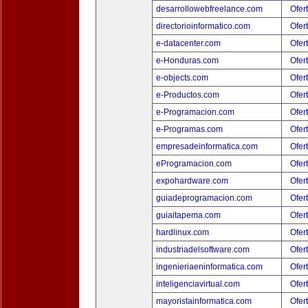
desarrollowebfreelance.com
Ofer
directorioinformatico.com
Ofer
e-datacenter.com
Ofer
e-Honduras.com
Ofer
e-objects.com
Ofer
e-Productos.com
Ofer
e-Programacion.com
Ofer
e-Programas.com
Ofer
empresadeinformatica.com
Ofer
eProgramacion.com
Ofer
expohardware.com
Ofer
guiadeprogramacion.com
Ofer
guiaitapema.com
Ofer
hardlinux.com
Ofer
industriadelsoftware.com
Ofer
ingenieriaeninformatica.com
Ofer
inteligenciavirtual.com
Ofer
mayoristainformatica.com
Ofer