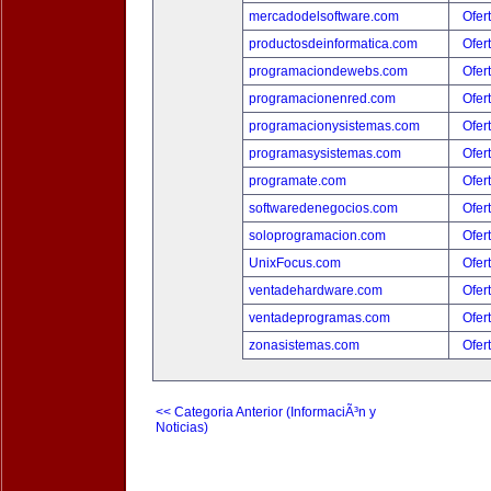
mercadodelsoftware.com
Ofer
productosdeinformatica.com
Ofer
programaciondewebs.com
Ofer
programacionenred.com
Ofer
programacionysistemas.com
Ofer
programasysistemas.com
Ofer
programate.com
Ofer
softwaredenegocios.com
Ofer
soloprogramacion.com
Ofer
UnixFocus.com
Ofer
ventadehardware.com
Ofer
ventadeprogramas.com
Ofer
zonasistemas.com
Ofer
<< Categoria Anterior (InformaciÃ³n y
Noticias)