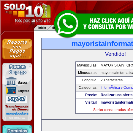
mayoristainforma
Vendido!
Mayusculas:
MAYORISTAINFOR
Minusculas:
mayoristainformati
Longitud:
20 caracteres
Categorias:
InformÃ¡tica y Comp
Precio:
Realizar una oferta
Visitar!
mayoristainformat
Serán consideradas ofer