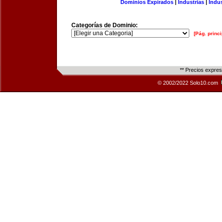
Dominios Expirados
|
Industrias
|
Indu
Categorías de Dominio:
[Pág. princi
** Precios expre
© 2002/2022 Solo10.com