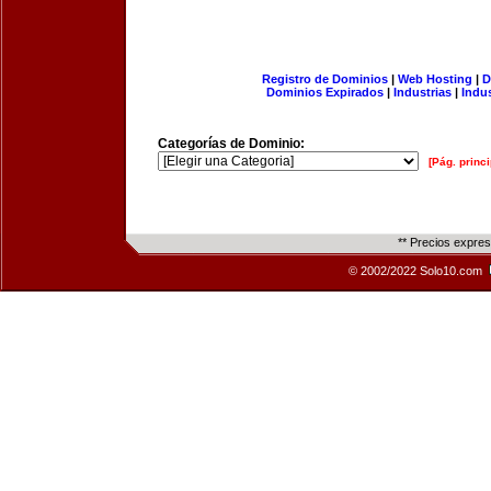
Registro de Dominios
|
Web Hosting
|
D
Dominios Expirados
|
Industrias
|
Indu
Categorías de Dominio:
[Pág. princi
** Precios expre
© 2002/2022 Solo10.com