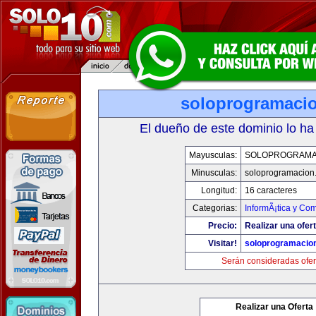
soloprogramaci
El dueño de este dominio lo ha
Mayusculas:
SOLOPROGRAMA
Minusculas:
soloprogramacion
Longitud:
16 caracteres
Categorias:
InformÃ¡tica y Co
Precio:
Realizar una ofert
Visitar!
soloprogramacio
Serán consideradas ofer
Realizar una Oferta