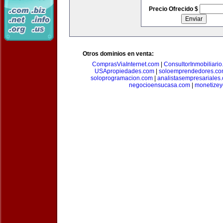
Precio Ofrecido $
Otros dominios en venta:
ComprasViaInternet.com
|
ConsultorInmobiliari
USApropiedades.com
|
soloemprendedores.c
soloprogramacion.com
|
analistasempresariales
negocioensucasa.com
|
monetize