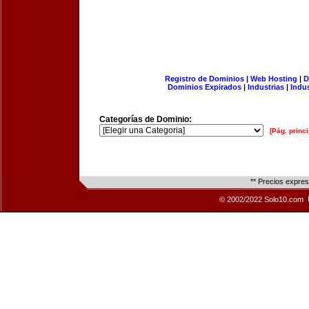
Registro de Dominios
|
Web Hosting
|
D
Dominios Expirados
|
Industrias
|
Indu
Categorías de Dominio:
[Pág. princi
** Precios expre
© 2002/2022 Solo10.com