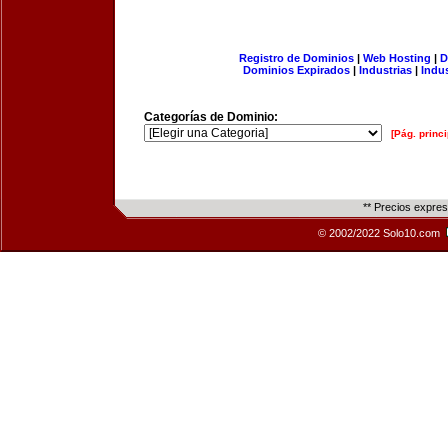
Registro de Dominios
|
Web Hosting
|
D
Dominios Expirados
|
Industrias
|
Indu
Categorías de Dominio:
[Pág. princi
** Precios expre
© 2002/2022 Solo10.com