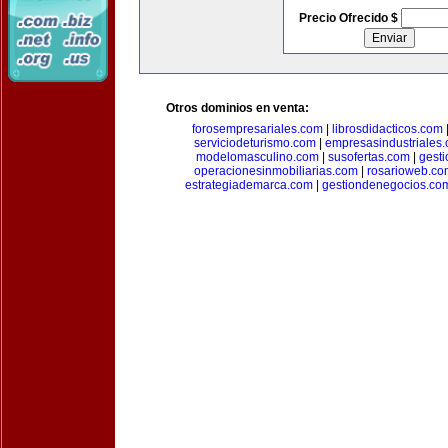
Precio Ofrecido $
Otros dominios en venta:
forosempresariales.com
|
librosdidacticos.com
serviciodeturismo.com
|
empresasindustriales
modelomasculino.com
|
susofertas.com
|
gest
operacionesinmobiliarias.com
|
rosarioweb.co
estrategiademarca.com
|
gestiondenegocios.co