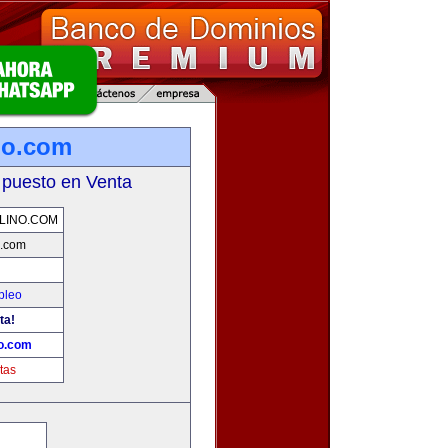
no.com
 puesto en Venta
LINO.COM
o.com
pleo
ta!
o.com
tas