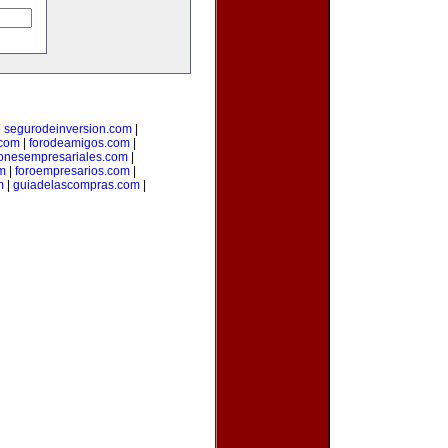
|
segurodeinversion.com
|
.com
|
forodeamigos.com
|
ionesempresariales.com
|
m
|
foroempresarios.com
|
m
|
guiadelascompras.com
|