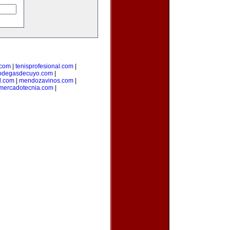
.com
|
tenisprofesional.com
|
odegasdecuyo.com
|
l.com
|
mendozavinos.com
|
ymercadotecnia.com
|