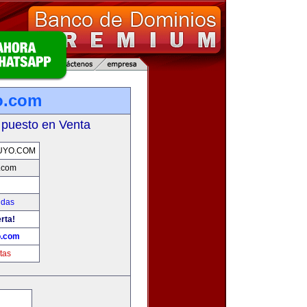
o.com
 puesto en Venta
UYO.COM
.com
idas
rta!
o.com
tas