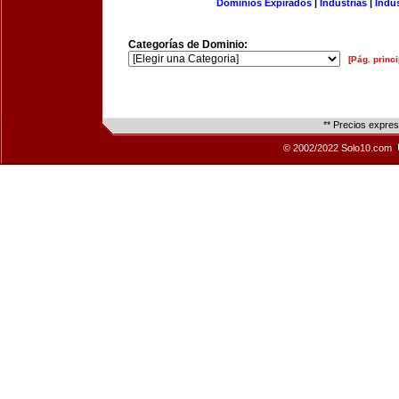
Dominios Expirados
|
Industrias
|
Indu
Categorías de Dominio:
[Pág. princi
** Precios expre
© 2002/2022 Solo10.com