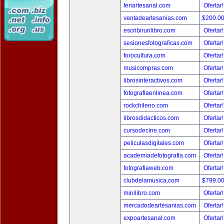
feriartesanal.com
Ofertar
ventadeartesanias.com
$200.0
escribirunlibro.com
Ofertar
sesionesfotograficas.com
Ofertar
forocultura.com
Ofertar
musicompras.com
Ofertar
librosinteractivos.com
Ofertar
fotografiaenlinea.com
Ofertar
rockchileno.com
Ofertar
librosdidacticos.com
Ofertar
cursodecine.com
Ofertar
peliculasdigitales.com
Ofertar
academiadefotografia.com
Ofertar
fotografiaweb.com
Ofertar
clubdelamusica.com
$799.0
minilibro.com
Ofertar
mercadodeartesanias.com
Ofertar
expoartesanal.com
Ofertar