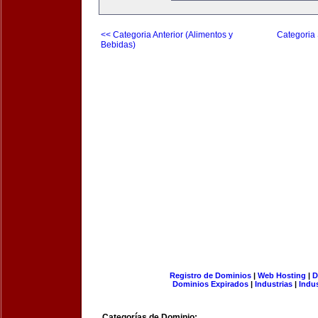
<< Categoria Anterior (Alimentos y
Categoria 
Bebidas)
Registro de Dominios
|
Web Hosting
|
D
Dominios Expirados
|
Industrias
|
Indu
Categorías de Dominio: